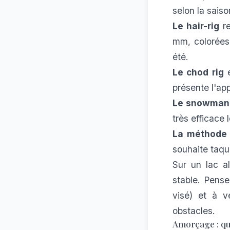
selon la saiso
Le hair-rig
re
mm, colorées 
été.
Le chod rig
e
présente l'ap
Le snowman
très efficace 
La méthode 
souhaite taqu
Sur un lac a
stable. Pense
visé) et à vé
obstacles.
Amorçage : qu