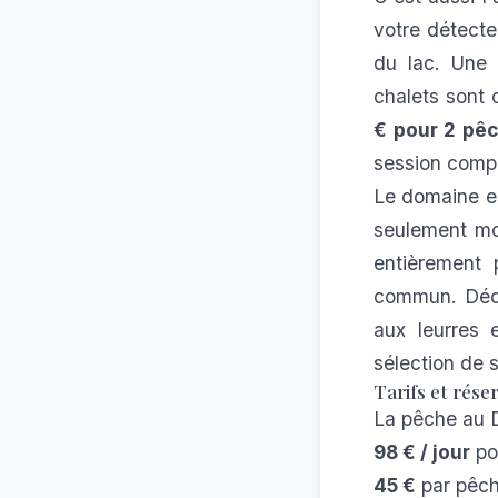
votre détecteu
du lac. Une 
chalets sont 
€ pour 2 pêc
session compl
Le domaine e
seulement mo
entièrement 
commun. Déco
aux leurres
e
sélection de 
Tarifs et rése
La pêche au D
98 € / jour
po
45 €
par pêch