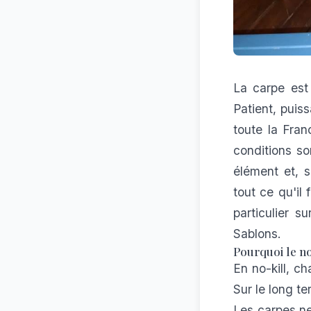
La carpe est
Patient, puiss
toute la Fra
conditions so
élément et, s
tout ce qu'il 
particulier s
Sablons.
Pourquoi le no
En no-kill, c
Sur le long te
Les carpes ne