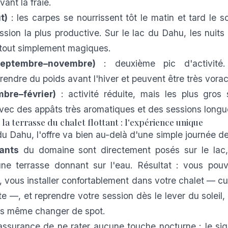
vant la fraie.
t)
: les carpes se nourrissent tôt le matin et tard le so
ssion la plus productive. Sur le lac du Dahu, les nuits
 tout simplement magiques.
eptembre–novembre)
: deuxième pic d'activité
rendre du poids avant l'hiver et peuvent être très vora
bre–février)
: activité réduite, mais les plus gros 
vec des appâts très aromatiques et des sessions longu
la terrasse du chalet flottant : l'expérience unique
 Dahu, l'offre va bien au-delà d'une simple journée 
tants
du domaine sont directement posés sur le lac, 
une terrasse donnant sur l'eau. Résultat : vous pou
r, vous installer confortablement dans votre chalet — cu
ette —, et reprendre votre session dès le lever du soleil
ans même changer de spot.
'assurance de ne rater aucune touche nocturne : le si