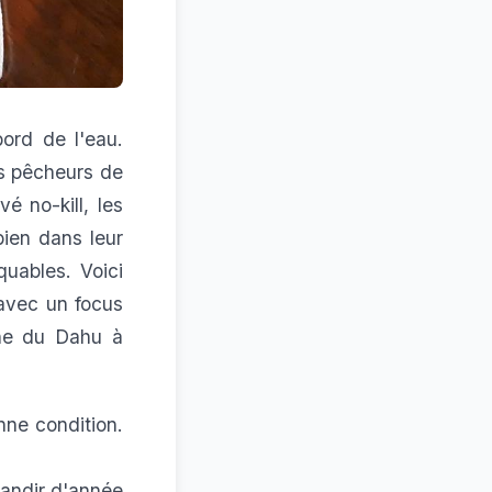
ord de l'eau.
es pêcheurs de
é no-kill, les
bien dans leur
quables. Voici
 avec un focus
ne du Dahu
à
nne condition.
randir d'année