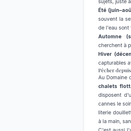
sujets, juste a
Été (juin–aoû
souvent la se
de l'eau sont
Automne (s
cherchent à p
Hiver (décem
capturables a
Pêcher depuis 
Au Domaine du
chalets flot
disposent d'
cannes le soi
literie douill
à la main, s
C'est aussi l