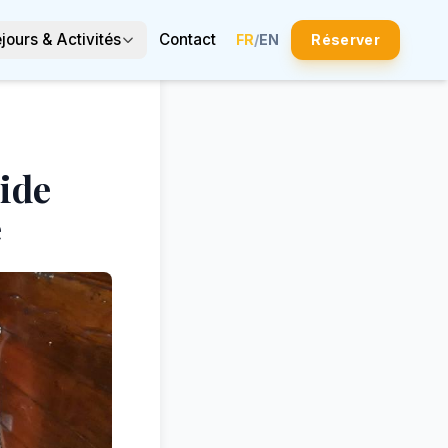
jours & Activités
Contact
FR
/
EN
Réserver
uide
é