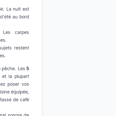
ir. La nuit est
 d'été au bord
. Les carpes
ces.
sujets restent
es.
de pêche. Les
5
et la plupart
vez poser vos
isine équipée,
, tasse de café
gnal sonore de