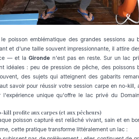
 le poisson emblématique des grandes sessions au b
ant et d'une taille souvent impressionnante, il attire d
nce — et la
Gironde
n'est pas en reste. Sur un lac priv
nt idéales : peu de pression de pêche, des poissons 
ouvent, des sujets qui atteignent des gabarits remar
faut savoir pour réussir votre session carpe en no-kill,
ur l'expérience unique qu'offre le
lac privé du Domai
-kill profite aux carpes (et aux pêcheurs)
haque poisson capturé est relâché vivant, sain et en bo
rme, cette pratique transforme littéralement un lac :
 subissent pas de prélèvement ; elles continuent de g