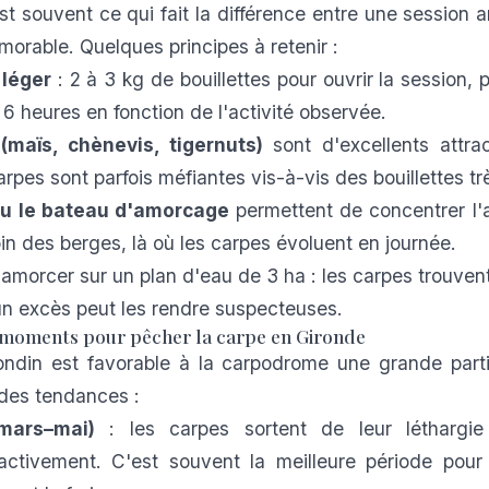
t souvent ce qui fait la différence entre une session 
morable. Quelques principes à retenir :
léger
: 2 à 3 kg de bouillettes pour ouvrir la session, 
 6 heures en fonction de l'activité observée.
(maïs, chènevis, tigernuts)
sont d'excellents attrac
arpes sont parfois méfiantes vis-à-vis des bouillettes trè
u le bateau d'amorcage
permettent de concentrer l'
oin des berges, là où les carpes évoluent en journée.
-amorcer sur un plan d'eau de 3 ha : les carpes trouvent
 un excès peut les rendre suspecteuses.
 moments pour pêcher la carpe en Gironde
ondin est favorable à la carpodrome une grande parti
ndes tendances :
mars–mai)
: les carpes sortent de leur léthargie
activement. C'est souvent la meilleure période pour 