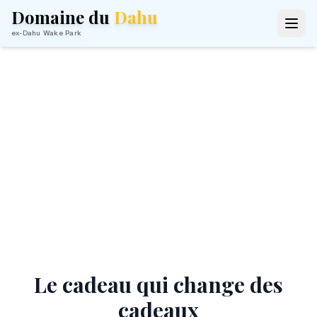
Domaine du
Dahu
ex-Dahu Wake Park
Offrez un Séjour
Inoubliable
La carte cadeau qui fait vraiment plaisir —
un week-end sur l'eau
Le cadeau qui change des
cadeaux