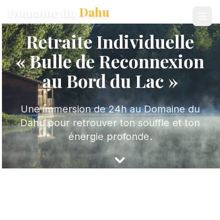
Domaine du
Dahu
ex-Dahu Wake Park
Retraite Individuelle
« Bulle de Reconnexion
au Bord du Lac »
Une immersion de 24h au Domaine du
Dahu pour retrouver ton souffle et ton
énergie profonde.