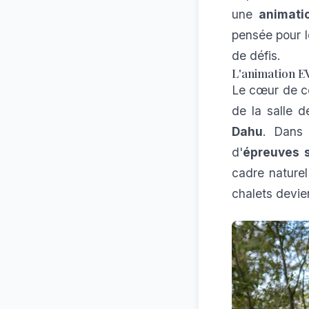
une
animati
pensée pour 
de défis.
L'animation E
Le cœur de ce
de la salle 
Dahu
. Dans 
d'
épreuves s
cadre naturel
chalets devie