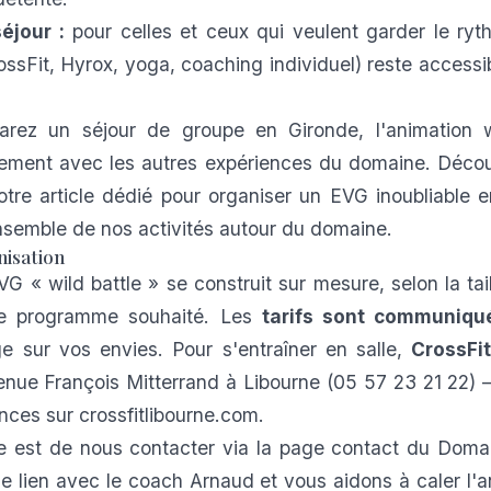
éjour :
pour celles et ceux qui veulent garder le ry
ssFit, Hyrox, yoga, coaching individuel) reste accessi
parez un
séjour de groupe en Gironde
, l'animation 
lement avec les autres expériences du domaine. Décou
otre article dédié pour
organiser un EVG inoubliable 
ensemble de nos
activités autour du domaine
.
nisation
VG « wild battle » se construit sur mesure, selon la tai
le programme souhaité. Les
tarifs sont communiqu
e sur vos envies. Pour s'entraîner en salle,
CrossFi
enue François Mitterrand à Libourne (05 57 23 21 22)
ances sur
crossfitlibourne.com
.
e est de nous contacter via la
page contact
du Domai
le lien avec le coach Arnaud et vous aidons à caler l'