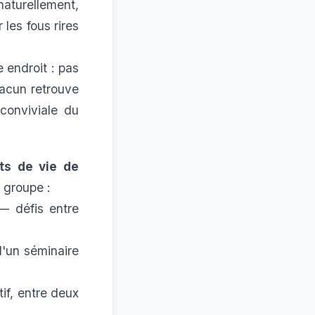
naturellement,
 les fous rires
endroit : pas
hacun retrouve
 conviviale du
ts de vie de
e groupe :
— défis entre
d'un séminaire
if, entre deux