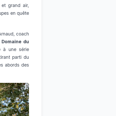
et grand air,
upes en quête
rnaud, coach
u Domaine du
e à une série
tirant parti du
les abords des