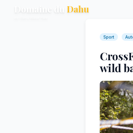
Domaine du
Dahu
ex-Dahu Wake Park
Sport
Aut
CrossF
wild b