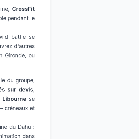
thme,
CrossFit
ble pendant le
wild battle se
vrez d'autres
en Gironde
, ou
lle du groupe,
és sur devis
,
t Libourne
se
 — créneaux et
ne du Dahu :
animation dans