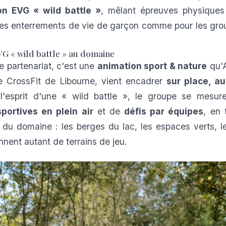
on EVG « wild battle »
, mêlant épreuves physiques 
les enterrements de vie de garçon comme pour les gro
VG « wild battle » au domaine
 partenariat, c'est une
animation sport & nature
qu'A
de CrossFit de Libourne, vient encadrer
sur place, a
l'esprit d'une « wild battle », le groupe se mesur
portives en plein air
et de
défis par équipes
, en 
 du domaine : les berges du lac, les espaces verts, 
nnent autant de terrains de jeu.