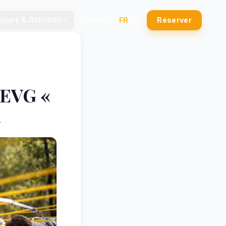
jours & Activités
Contact
FR
/
EN
Réserver
 EVG «
u