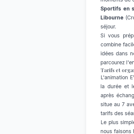
Sportifs en s
Libourne
(Cro
séjour.
Si vous pré
combine faci
idées dans n
parcourez l'
Tarifs et orga
L'animation E
la durée et 
après échang
situe au 7 av
tarifs des sé
Le plus simpl
nous faisons 