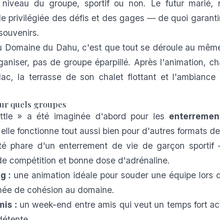
u niveau du groupe, sportif ou non. Le futur marié, 
le privilégiée des défis et des gages — de quoi garantir
souvenirs.
 Domaine du Dahu, c'est que tout se déroule au même 
rganiser, pas de groupe éparpillé. Après l'animation, c
ac, la terrasse de son chalet flottant et l'ambiance
our quels groupes
ttle » a été imaginée d'abord pour les
enterremen
 elle fonctionne tout aussi bien pour d'autres formats d
ité phare d'un enterrement de vie de garçon sportif 
 de compétition et bonne dose d'adrénaline.
g :
une animation idéale pour souder une équipe lors 
rnée de cohésion au domaine.
is :
un week-end entre amis qui veut un temps fort act
étente.