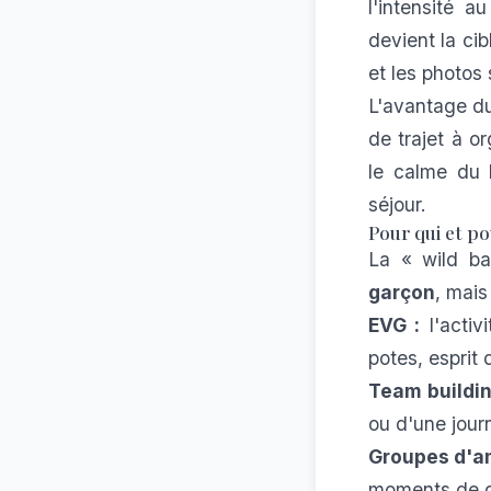
l'intensité a
devient la cib
et les photos 
L'avantage du
de trajet à o
le calme du l
séjour.
Pour qui et p
La « wild ba
garçon
, mais
EVG :
l'activ
potes, esprit
Team buildin
ou d'une jou
Groupes d'am
moments de d