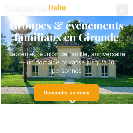
Domaine du
Dahu
ex-Dahu Wake Park
Groupes & événements
familiaux en Gironde
Baptême, réunion de famille, anniversaire
— un domaine privatisé jusqu'à 18
personnes
Demander un devis