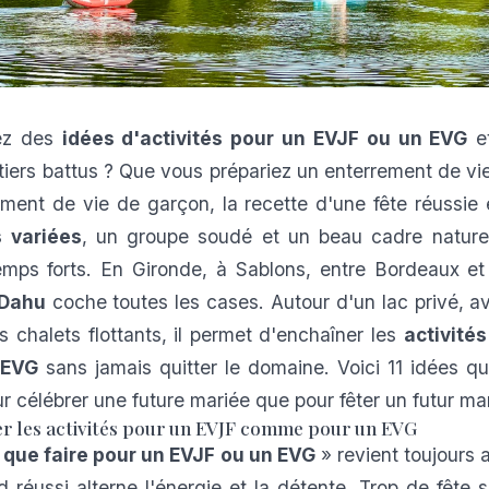
ez des
idées d'activités pour un EVJF ou un EVG
et
tiers battus ? Que vous prépariez un enterrement de vie 
ment de vie de garçon, la recette d'une fête réussie
s variées
, un groupe soudé et un beau cadre nature 
mps forts. En Gironde, à Sablons, entre Bordeaux et 
 Dahu
coche toutes les cases. Autour d'un lac privé, a
 chalets flottants, il permet d'enchaîner les
activité
 EVG
sans jamais quitter le domaine. Voici 11 idées qu
r célébrer une future mariée que pour fêter un futur mar
er les activités pour un EVJF comme pour un EVG
«
que faire pour un EVJF ou un EVG
» revient toujours
 réussi alterne l'énergie et la détente. Trop de fête 