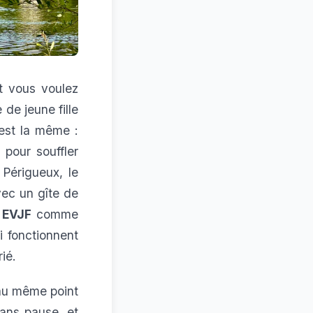
 vous voulez
de jeune fille
 est la même :
pour souffler
Périgueux, le
vec un gîte de
s EVJF
comme
i fonctionnent
ié.
 au même point
sans pause, et