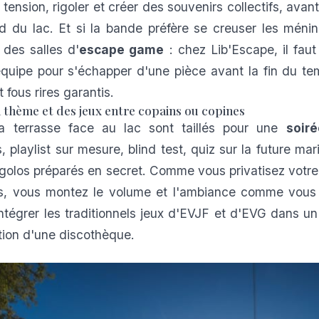
a tension, rigoler et créer des souvenirs collectifs, avan
 du lac. Et si la bande préfère se creuser les ménin
des salles d'
escape game
: chez
Lib'Escape
, il fa
quipe pour s'échapper d'une pièce avant la fin du te
 fous rires garantis.
à thème et des jeux entre copains ou copines
a terrasse face au lac sont taillés pour une
soir
playlist sur mesure, blind test, quiz sur la future mari
rigolos préparés en secret. Comme vous privatisez vot
is, vous montez le volume et l'ambiance comme vous 
intégrer les traditionnels jeux d'EVJF et d'EVG dans un
ation d'une discothèque.