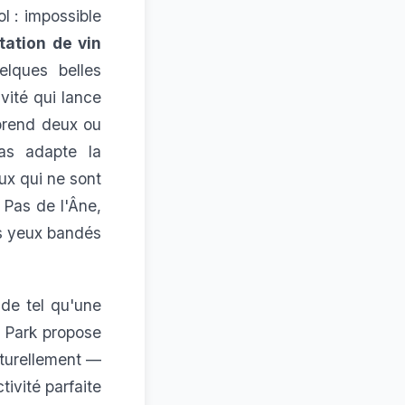
 : impossible
ation de vin
lques belles
vité qui lance
prend deux ou
mas adapte la
ux qui ne sont
 Pas de l'Âne
,
es yeux bandés
de tel qu'une
 Park
propose
aturellement —
tivité parfaite