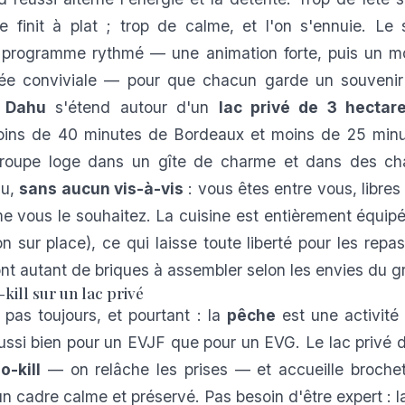
 finit à plat ; trop de calme, et l'on s'ennuie. Le 
programme rythmé — une animation forte, puis un m
rée conviviale — pour que chacun garde un souvenir
 Dahu
s'étend autour d'un
lac privé de 3 hectar
oins de 40 minutes de Bordeaux et moins de 25 minu
groupe loge dans un gîte de charme et dans des chal
au,
sans aucun vis-à-vis
: vous êtes entre vous, libres
 vous le souhaitez. La cuisine est entièrement équipée
n sur place), ce qui laisse toute liberté pour les repas
ont autant de briques à assembler selon les envies du g
-kill sur un lac privé
pas toujours, et pourtant : la
pêche
est une activit
aussi bien pour un EVJF que pour un EVG. Le lac privé
o-kill
— on relâche les prises — et accueille brochet
n cadre calme et préservé. Pas besoin d'être expert : la