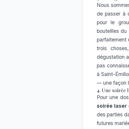
Nous sommes e
de passer à 
pour le grou
bouteilles du
parfaitement
trois choses
dégustation a
pas connaisse
à Saint-Émili
— une façon l
4. Une soirée
Pour une dos
soirée lase
des parties d
futures mariée