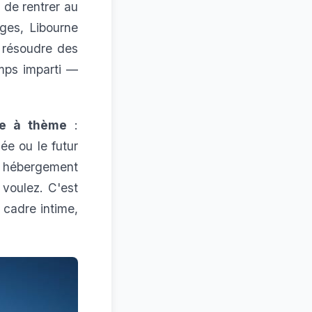
t de rentrer au
ges, Libourne
ut résoudre des
mps imparti —
ée à thème
:
ée ou le futur
re hébergement
voulez. C'est
 cadre intime,