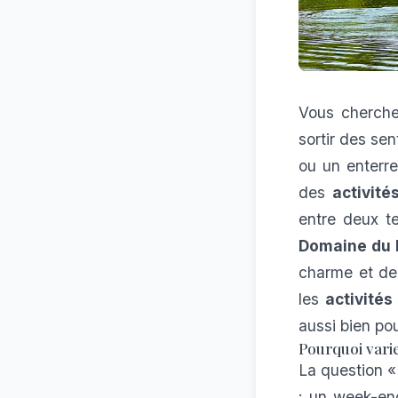
Vous cherch
sortir des sen
ou un enterre
des
activité
entre deux te
Domaine du
charme et des
les
activités
aussi bien pou
Pourquoi vari
La question 
: un week-end