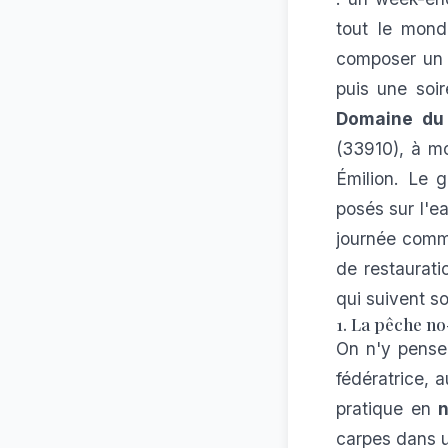
tout le monde
composer un 
puis une soi
Domaine du
(33910), à m
Émilion. Le 
posés sur l'e
journée comme
de restauratio
qui suivent s
1. La pêche no
On n'y pense 
fédératrice, 
pratique en
n
carpes dans u