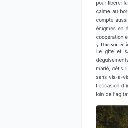
pour libérer l
calme au bord
compte aussi 
énigmes en é
coopération et
5. Une soirée 
Le gîte et s
déguisements, 
marié, défis 
sans vis-à-v
l'occasion d'
loin de l'agit