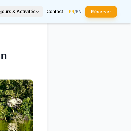
jours & Activités
Contact
FR
/
EN
Réserver
en