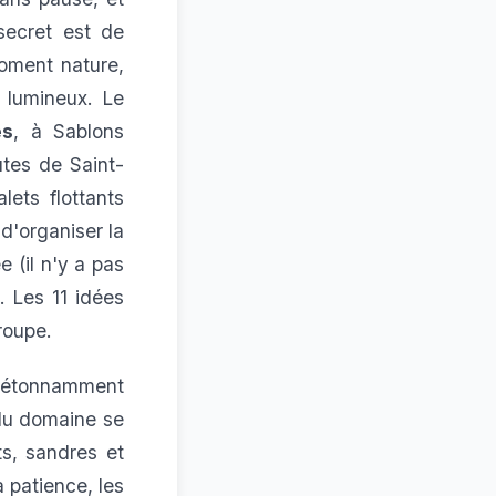
secret est de
oment nature,
 lumineux. Le
es
, à Sablons
tes de Saint-
ets flottants
 d'organiser la
 (il n'y a pas
. Les 11 idées
roupe.
é étonnamment
 du domaine se
s, sandres et
 patience, les