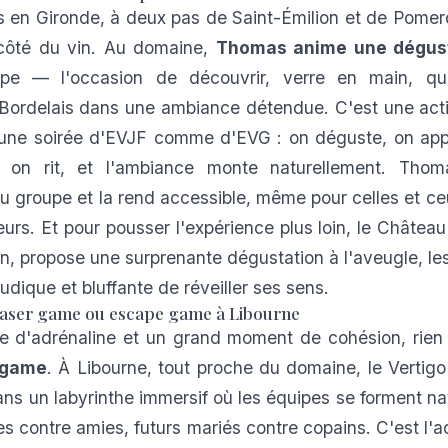
n Gironde, à deux pas de Saint-Émilion et de Pomerol
côté du vin. Au domaine,
Thomas anime une dégust
pe — l'occasion de découvrir, verre en main, que
 Bordelais dans une ambiance détendue. C'est une acti
 une soirée d'EVJF comme d'EVG : on déguste, on ap
, on rit, et l'ambiance monte naturellement. Tho
u groupe et la rend accessible, même pour celles et ce
urs. Et pour pousser l'expérience plus loin, le
Château
on, propose une surprenante dégustation à l'aveugle, l
udique et bluffante de réveiller ses sens.
 laser game ou escape game à Libourne
e d'adrénaline et un grand moment de cohésion, rien 
r game
. À Libourne, tout proche du domaine, le
Vertigo
ans un labyrinthe immersif où les équipes se forment n
s contre amies, futurs mariés contre copains. C'est l'ac