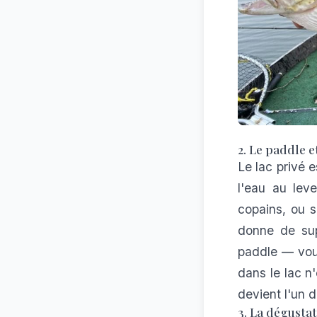
2. Le paddle e
Le lac privé e
l'eau au lev
copains, ou s
donne de sup
paddle — vou
dans le lac n
devient l'un d
3. La dégusta