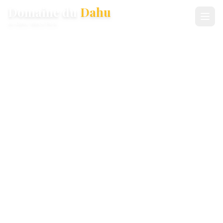
Domaine du
Dahu
ex-Dahu Wake Park