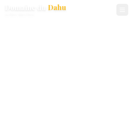
Domaine du
Dahu
ex-Dahu Wake Park