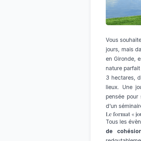
Vous souhait
jours, mais d
en Gironde, e
nature parfait
3 hectares, d
lieux. Une j
pensée pour 
d'un séminaire
Le format « jo
Tous les évèn
de cohésio
redoutablemen