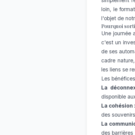
simplement re
loin, le form
l'objet de not
Pourquoi sorti
Une journée a
c'est un inves
de ses automa
cadre nature,
les liens se r
Les bénéfices
La déconnex
disponible au
La cohésion 
des souvenirs
La communic
des barrières