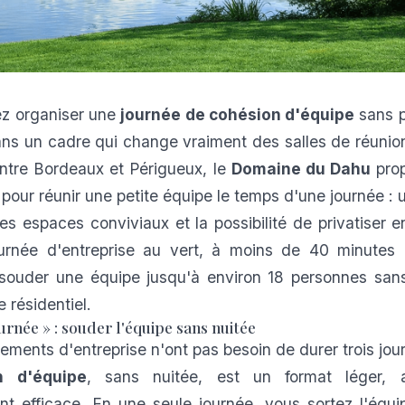
ez organiser une
journée de cohésion d'équipe
sans p
ans un cadre qui change vraiment des salles de réunio
ntre Bordeaux et Périgueux, le
Domaine du Dahu
prop
 pour réunir une petite équipe le temps d'une journée : 
es espaces conviviaux et la possibilité de privatiser e
ournée d'entreprise au vert, à moins de 40 minutes
souder une équipe jusqu'à environ 18 personnes sans 
 résidentiel.
urnée » : souder l'équipe sans nuitée
ements d'entreprise n'ont pas besoin de durer trois jou
n d'équipe
, sans nuitée, est un format léger, a
t efficace. En une seule journée, vous sortez l'équi