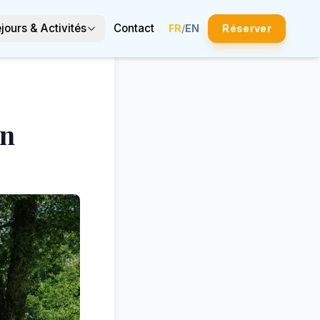
jours & Activités
Contact
FR
/
EN
Réserver
on